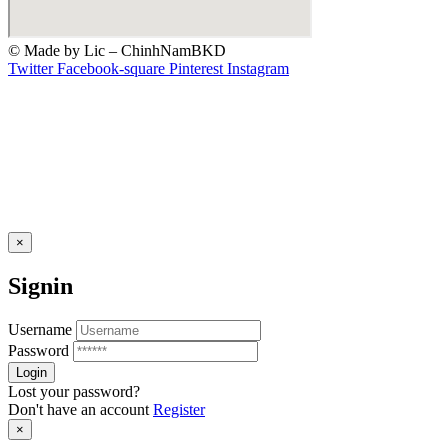
© Made by Lic – ChinhNamBKD
Twitter
Facebook-square
Pinterest
Instagram
×
Signin
Username
Password
Lost your password?
Don't have an account
Register
×