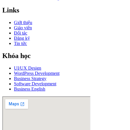
Links
Giới thiệu
Giáo viên
Đối tác
Đăng ký
Tin tức
Khóa học
UI/UX Design
WordPress Development
Business Strategy
Software Development
Business English