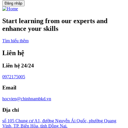
Đăng nhập
Start learning from our experts and
enhance your skills
Tìm hiểu thêm
Liên hệ
Liên hệ 24/24
0972175005
Email
hocvien@chinhnambkd.vn
Địa chỉ
số 105 Chung cư A1, đường Nguyễn Ái Quốc, phường Quang
Vinh, TP. Biên Hòa, tỉnh Đồng Nai.