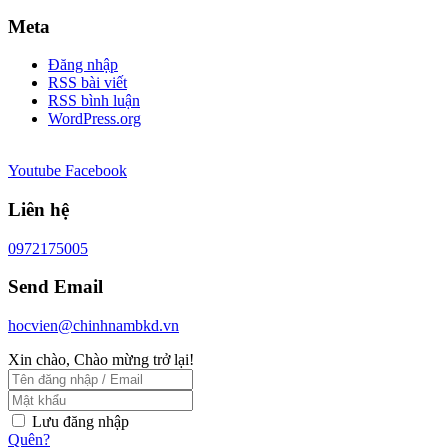
Meta
Đăng nhập
RSS bài viết
RSS bình luận
WordPress.org
Youtube
Facebook
Liên hệ
0972175005
Send Email
hocvien@chinhnambkd.vn
Xin chào, Chào mừng trở lại!
Lưu đăng nhập
Quên?