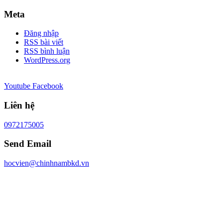
Meta
Đăng nhập
RSS bài viết
RSS bình luận
WordPress.org
Youtube
Facebook
Liên hệ
0972175005
Send Email
hocvien@chinhnambkd.vn