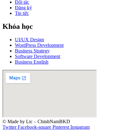
Đối tác
Đăng ký
Tin tức
Khóa học
UI/UX Design
WordPress Development
Business Strategy
Software Development
Business English
© Made by Lic – ChinhNamBKD
Twitter
Facebook-square
Pinterest
Instagram