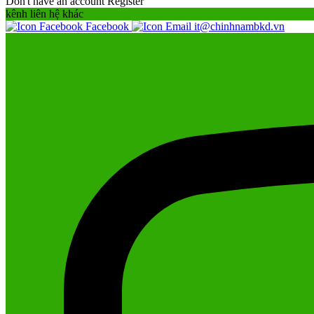
Don't have an account
Register
kênh liên hệ khác
Facebook
it@chinhnambkd.vn