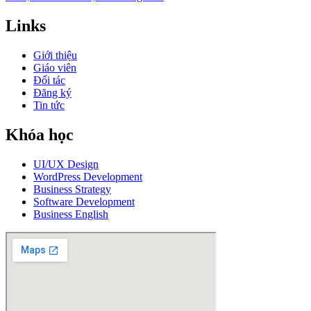
Links
Giới thiệu
Giáo viên
Đối tác
Đăng ký
Tin tức
Khóa học
UI/UX Design
WordPress Development
Business Strategy
Software Development
Business English