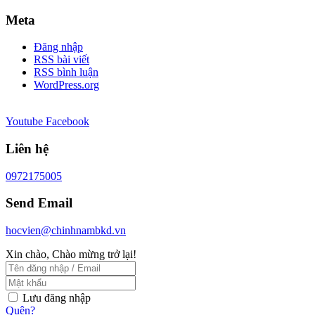
Meta
Đăng nhập
RSS bài viết
RSS bình luận
WordPress.org
Youtube
Facebook
Liên hệ
0972175005
Send Email
hocvien@chinhnambkd.vn
Xin chào, Chào mừng trở lại!
Lưu đăng nhập
Quên?