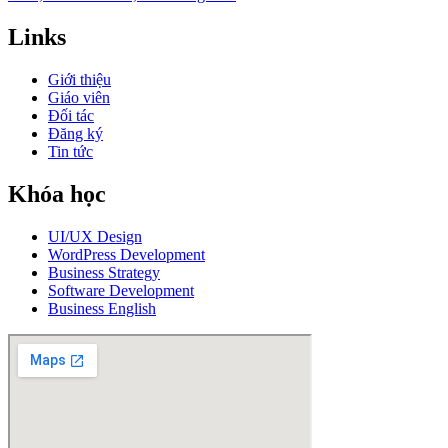
Links
Giới thiệu
Giáo viên
Đối tác
Đăng ký
Tin tức
Khóa học
UI/UX Design
WordPress Development
Business Strategy
Software Development
Business English