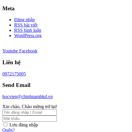
Meta
Đăng nhập
RSS bài viết
RSS bình luận
WordPress.org
Youtube
Facebook
Liên hệ
0972175005
Send Email
hocvien@chinhnambkd.vn
Xin chào, Chào mừng trở lại!
Lưu đăng nhập
Quên?