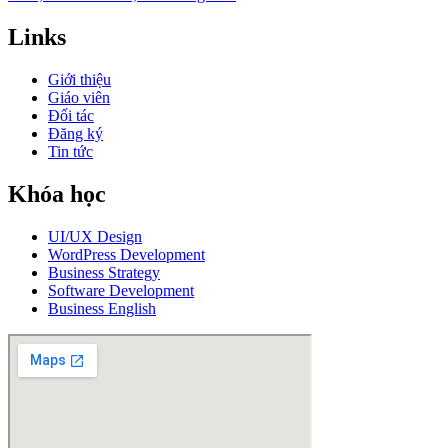
Links
Giới thiệu
Giáo viên
Đối tác
Đăng ký
Tin tức
Khóa học
UI/UX Design
WordPress Development
Business Strategy
Software Development
Business English