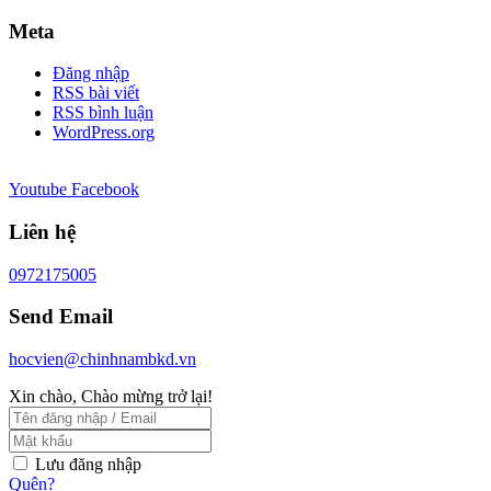
Meta
Đăng nhập
RSS bài viết
RSS bình luận
WordPress.org
Youtube
Facebook
Liên hệ
0972175005
Send Email
hocvien@chinhnambkd.vn
Xin chào, Chào mừng trở lại!
Lưu đăng nhập
Quên?