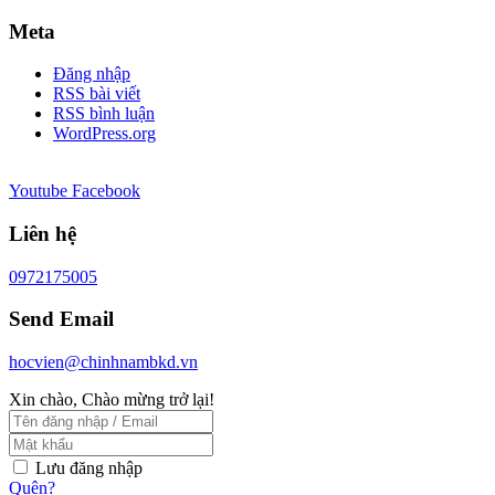
Meta
Đăng nhập
RSS bài viết
RSS bình luận
WordPress.org
Youtube
Facebook
Liên hệ
0972175005
Send Email
hocvien@chinhnambkd.vn
Xin chào, Chào mừng trở lại!
Lưu đăng nhập
Quên?