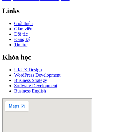
Links
Giới thiệu
Giáo viên
Đối tác
Đăng ký
Tin tức
Khóa học
UI/UX Design
WordPress Development
Business Strategy
Software Development
Business English