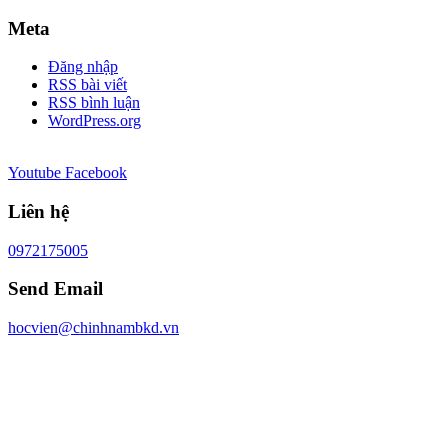
Meta
Đăng nhập
RSS bài viết
RSS bình luận
WordPress.org
Youtube
Facebook
Liên hệ
0972175005
Send Email
hocvien@chinhnambkd.vn