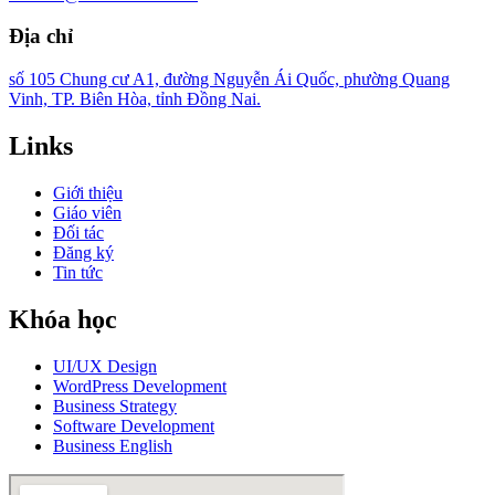
Địa chỉ
số 105 Chung cư A1, đường Nguyễn Ái Quốc, phường Quang
Vinh, TP. Biên Hòa, tỉnh Đồng Nai.
Links
Giới thiệu
Giáo viên
Đối tác
Đăng ký
Tin tức
Khóa học
UI/UX Design
WordPress Development
Business Strategy
Software Development
Business English