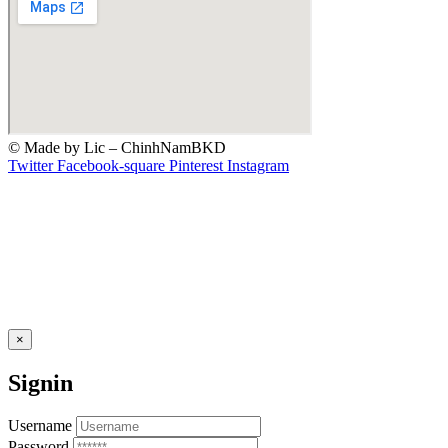
© Made by Lic – ChinhNamBKD
Twitter
Facebook-square
Pinterest
Instagram
×
Signin
Username
Password