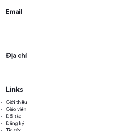
Email
hocvien@chinhnambkd.vn
Địa chỉ
số 105 Chung cư A1, đường Nguyễn Ái Quốc, phường
Quang Vinh, TP. Biên Hòa, tỉnh Đồng Nai.
Links
Giới thiệu
Giáo viên
Đối tác
Đăng ký
Tin tức