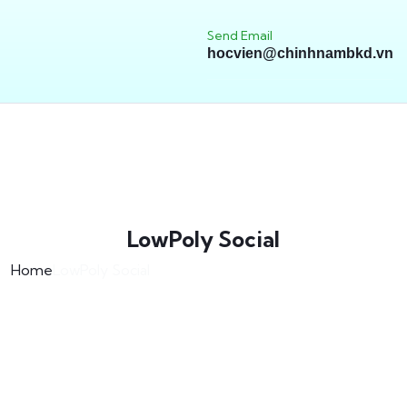
Send Email
hocvien@chinhnambkd.vn
LowPoly Social
Home
LowPoly Social