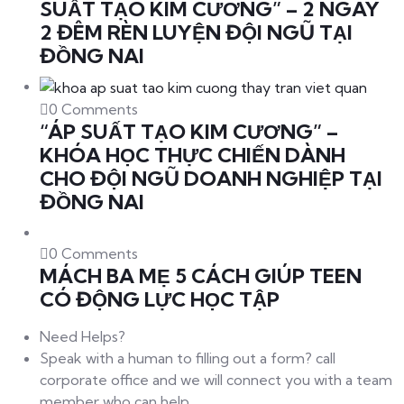
SUẤT TẠO KIM CƯƠNG” – 2 NGÀY
2 ĐÊM RÈN LUYỆN ĐỘI NGŨ TẠI
ĐỒNG NAI
0 Comments
“ÁP SUẤT TẠO KIM CƯƠNG” –
KHÓA HỌC THỰC CHIẾN DÀNH
CHO ĐỘI NGŨ DOANH NGHIỆP TẠI
ĐỒNG NAI
0 Comments
MÁCH BA MẸ 5 CÁCH GIÚP TEEN
CÓ ĐỘNG LỰC HỌC TẬP
Need Helps?
Speak with a human to filling out a form? call
corporate office and we will connect you with a team
member who can help.