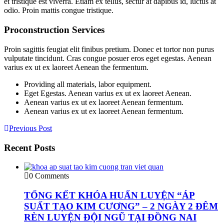
et tristique est viverra. Etiam ex tellus, sectur at dapibus id, luctus at
odio. Proin mattis congue tristique.
Proconstruction Services
Proin sagittis feugiat elit finibus pretium. Donec et tortor non purus
vulputate tincidunt. Cras congue posuer eros eget egestas. Aenean
varius ex ut ex laoreet Aenean the fermentum.
Providing all materials, labor equipment.
Eget Egestas. Aenean varius ex ut ex laoreet Aenean.
Aenean varius ex ut ex laoreet Aenean fermentum.
Aenean varius ex ut ex laoreet Aenean fermentum.
Previous Post
Recent Posts
0 Comments
TỔNG KẾT KHÓA HUẤN LUYỆN “ÁP
SUẤT TẠO KIM CƯƠNG” – 2 NGÀY 2 ĐÊM
RÈN LUYỆN ĐỘI NGŨ TẠI ĐỒNG NAI