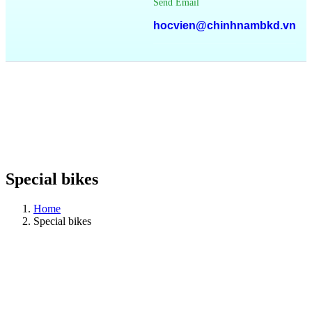
Send Email
hocvien@chinhnambkd.vn
Special bikes
Home
Special bikes