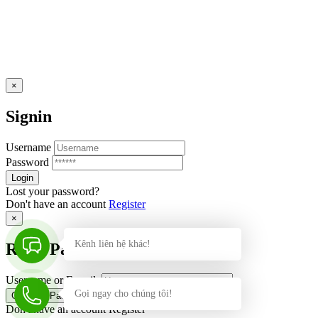
×
Signin
Username
Password
Lost your password?
Don't have an account
Register
×
Kênh liên hệ khác!
Reset Password
Username or E-mail:
Gọi ngay cho chúng tôi!
Don't have an account
Register