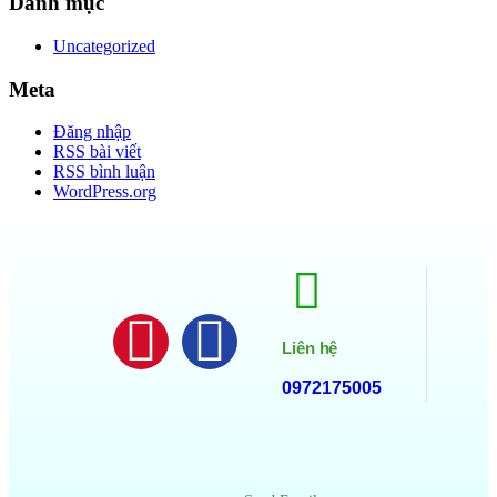
Danh mục
Uncategorized
Meta
Đăng nhập
RSS bài viết
RSS bình luận
WordPress.org
Liên hệ
0972175005