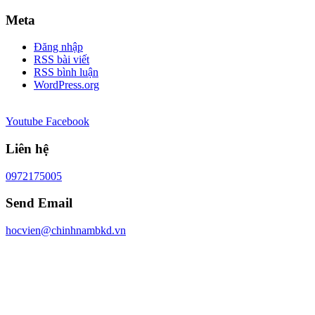
Meta
Đăng nhập
RSS bài viết
RSS bình luận
WordPress.org
Youtube
Facebook
Liên hệ
0972175005
Send Email
hocvien@chinhnambkd.vn