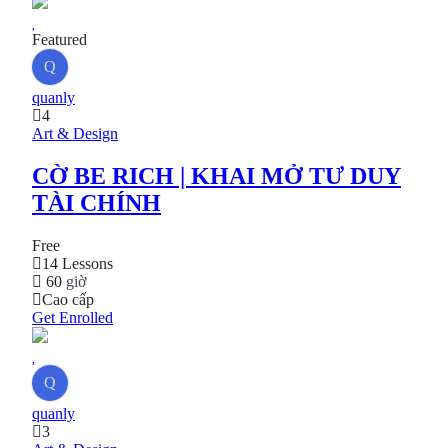
Featured
Q
quanly
4
Art & Design
CỜ BE RICH | KHAI MỞ TƯ DUY
TÀI CHÍNH
Free
14 Lessons
60
giờ
Cao cấp
Get Enrolled
Q
quanly
3