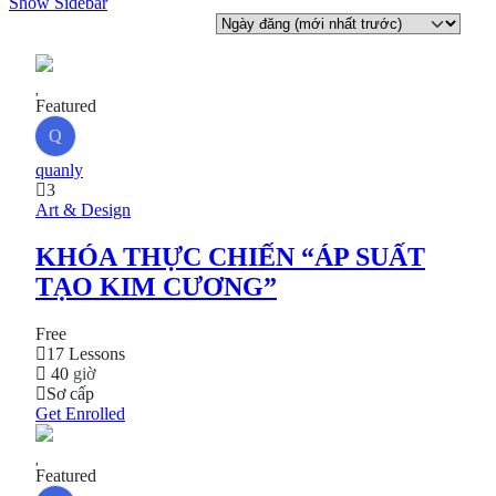
Show Sidebar
Featured
Q
quanly
3
Art & Design
KHÓA THỰC CHIẾN “ÁP SUẤT
TẠO KIM CƯƠNG”
Free
17 Lessons
40
giờ
Sơ cấp
Get Enrolled
Featured