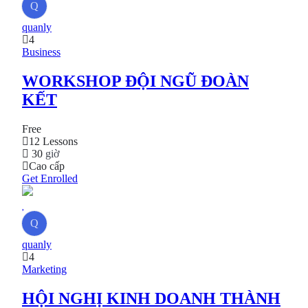
Q
quanly
4
Business
WORKSHOP ĐỘI NGŨ ĐOÀN
KẾT
Free
12 Lessons
30
giờ
Cao cấp
Get Enrolled
Q
quanly
4
Marketing
HỘI NGHỊ KINH DOANH THÀNH