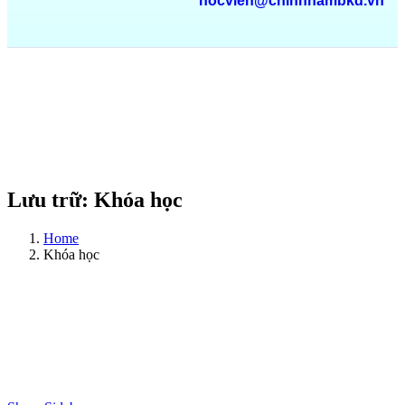
hocvien@chinhnambkd.vn
Lưu trữ:
Khóa học
Home
Khóa học