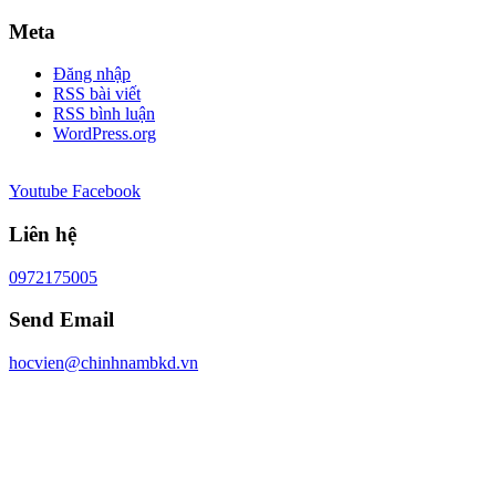
Meta
Đăng nhập
RSS bài viết
RSS bình luận
WordPress.org
Youtube
Facebook
Liên hệ
0972175005
Send Email
hocvien@chinhnambkd.vn