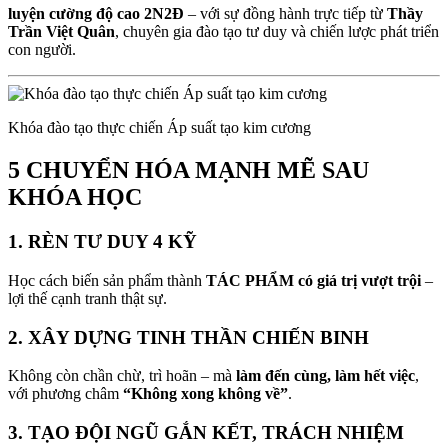
luyện cường độ cao 2N2Đ
– với sự đồng hành trực tiếp từ
Thầy
Trần Việt Quân
, chuyên gia đào tạo tư duy và chiến lược phát triển
con người.
Khóa đào tạo thực chiến Áp suất tạo kim cương
5 CHUYỂN HÓA MẠNH MẼ SAU
KHÓA HỌC
1.
RÈN TƯ DUY 4 KỸ
Học cách biến sản phẩm thành
TÁC PHẨM có giá trị vượt trội
–
lợi thế cạnh tranh thật sự.
2.
XÂY DỰNG TINH THẦN CHIẾN BINH
Không còn chần chừ, trì hoãn – mà
làm đến cùng, làm hết việc
,
với phương châm
“Không xong không về”
.
3.
TẠO ĐỘI NGŨ GẮN KẾT, TRÁCH NHIỆM