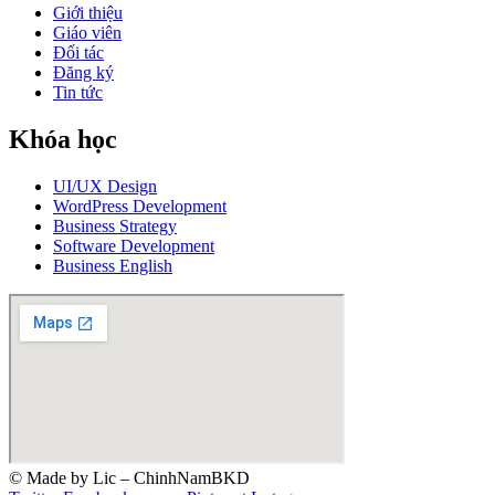
Giới thiệu
Giáo viên
Đối tác
Đăng ký
Tin tức
Khóa học
UI/UX Design
WordPress Development
Business Strategy
Software Development
Business English
© Made by Lic – ChinhNamBKD