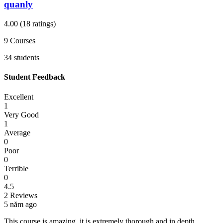
quanly
4.00
(18 ratings)
9
Courses
34
students
Student Feedback
Excellent
1
Very Good
1
Average
0
Poor
0
Terrible
0
4.5
2 Reviews
5 năm ago
This course is amazing, it is extremely thorough and in depth.