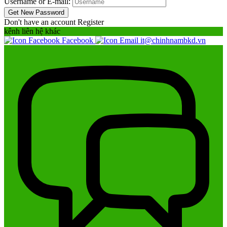
Username or E-mail:
Don't have an account
Register
kênh liên hệ khác
Facebook
it@chinhnambkd.vn