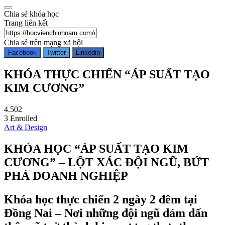
Chia sẻ khóa học
Trang liên kết
Chia sẻ trên mạng xã hội
Facebook
Twitter
Linkedin
KHÓA THỰC CHIẾN “ÁP SUẤT TẠO
KIM CƯƠNG”
4.50
2
3
Enrolled
Art & Design
KHÓA HỌC “ÁP SUẤT TẠO KIM
CƯƠNG” – LỘT XÁC ĐỘI NGŨ, BỨT
PHÁ DOANH NGHIỆP
Khóa học thực chiến 2 ngày 2 đêm tại
Đồng Nai – Nơi những đội ngũ dám dấn