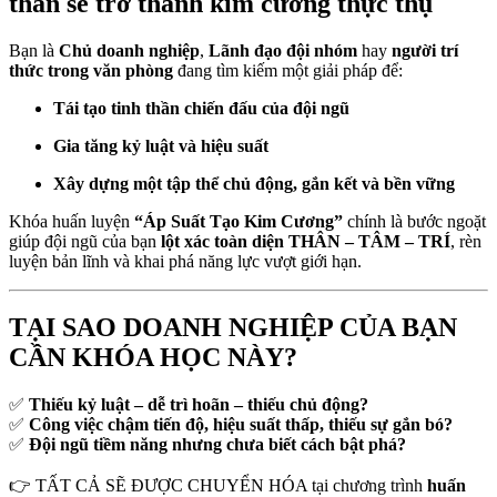
thân sẽ trở thành kim cương thực thụ
Bạn là
Chủ doanh nghiệp
,
Lãnh đạo đội nhóm
hay
người trí
thức trong văn phòng
đang tìm kiếm một giải pháp để:
Tái tạo tinh thần chiến đấu của đội ngũ
Gia tăng kỷ luật và hiệu suất
Xây dựng một tập thể chủ động, gắn kết và bền vững
Khóa huấn luyện
“Áp Suất Tạo Kim Cương”
chính là bước ngoặt
giúp đội ngũ của bạn
lột xác toàn diện THÂN – TÂM – TRÍ
, rèn
luyện bản lĩnh và khai phá năng lực vượt giới hạn.
TẠI SAO DOANH NGHIỆP CỦA BẠN
CẦN KHÓA HỌC NÀY?
✅
Thiếu kỷ luật – dễ trì hoãn – thiếu chủ động?
✅
Công việc chậm tiến độ, hiệu suất thấp, thiếu sự gắn bó?
✅
Đội ngũ tiềm năng nhưng chưa biết cách bật phá?
👉 TẤT CẢ SẼ ĐƯỢC CHUYỂN HÓA tại chương trình
huấn