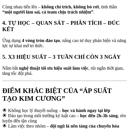
Cùng nhau tiến lên –
không chỉ trích, không bỏ rơi
, tinh thần
“một người làm sai, cả team chịu trách nhiệm”
.
4.
TỰ HỌC – QUAN SÁT – PHÂN TÍCH – ĐÚC
KẾT
Ứng dụng
4 vòng tròn đào tạo
, nâng cao tư duy phản biện và năng
lực tự khai mở tri thức.
5.
X3 HIỆU SUẤT – 3 TUẦN CHỈ CÒN 3 NGÀY
Nắm bắt
nghệ thuật tối ưu hiệu suất làm việc
, rút ngắn thời gian,
tăng tốc đột phá.
ĐIỂM KHÁC BIỆT CỦA “ÁP SUẤT
TẠO KIM CƯƠNG”
🌟 Không học lý thuyết suông –
học và hành ngay tại lớp
🌟 Đào tạo trong môi trường kỷ luật cao –
học đến 2h-3h sáng
, rèn
luyện đến tận cùng
🌟 Làm việc theo nhóm –
đội ngũ là nền tảng của chuyển hóa