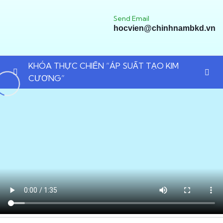
Send Email
hocvien@chinhnambkd.vn
KHÓA THỰC CHIẾN “ÁP SUẤT TẠO KIM
CƯƠNG”
An Introduction to this Course
0/5
An Introduction to this section
00:00
Domain Name and Hosting
01:00
Introduction to Responsive Design
02:15
An example with no Media Queries
02:15
Future Of Technology
10:00