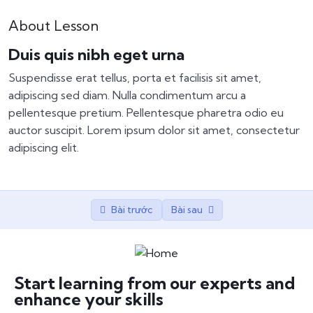
Coding a Responsive Design Web Page
0/5
About Lesson
Advanced CSS3
0/4
Duis quis nibh eget urna
Suspendisse erat tellus, porta et facilisis sit amet,
Building a sample page for a news site
0/4
adipiscing sed diam. Nulla condimentum arcu a
pellentesque pretium. Pellentesque pharetra odio eu
auctor suscipit. Lorem ipsum dolor sit amet, consectetur
adipiscing elit.
Bài trước
Bài sau
Start learning from our experts and
enhance your skills