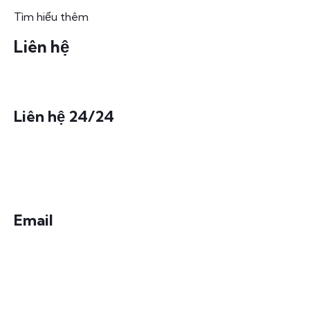
Tìm hiểu thêm
Liên hệ
Liên hệ 24/24
0972175005
Email
hocvien@chinhnambkd.vn