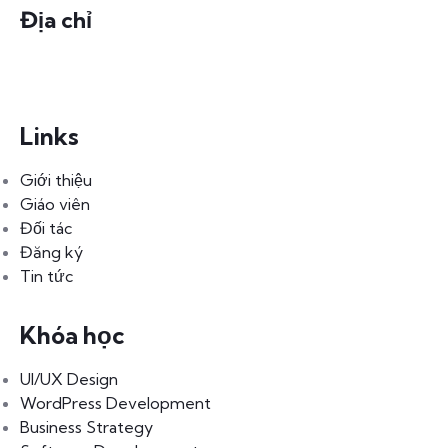
Địa chỉ
số 105 Chung cư A1, đường Nguyễn Ái Quốc, phường
Quang Vinh, TP. Biên Hòa, tỉnh Đồng Nai.
Links
Giới thiệu
Giáo viên
Đối tác
Đăng ký
Tin tức
Khóa học
UI/UX Design
WordPress Development
Business Strategy