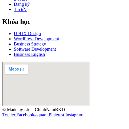
Đăng ký
Tin tức
Khóa học
UI/UX Design
WordPress Development
Business Strategy
Software Development
Business English
© Made by Lic – ChinhNamBKD
Twitter
Facebook-square
Pinterest
Instagram