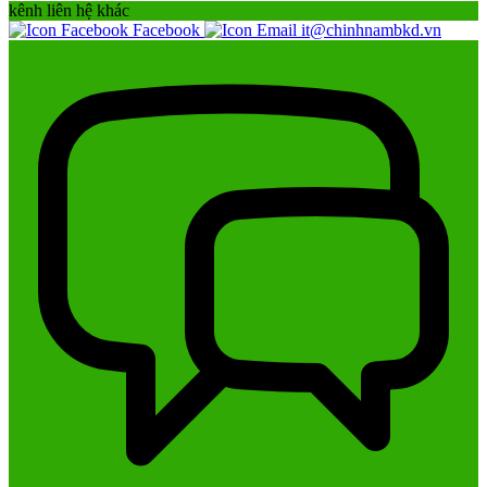
kênh liên hệ khác
Facebook
it@chinhnambkd.vn