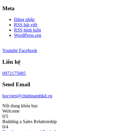
Meta
Đăng nhập
RSS bài viết
RSS bình luận
WordPress.org
Youtube
Facebook
Liên hệ
0972175005
Send Email
hocvien@chinhnambkd.vn
Nội dung khóa học
Welcome
0/5
Building a Sales Relationship
0/4