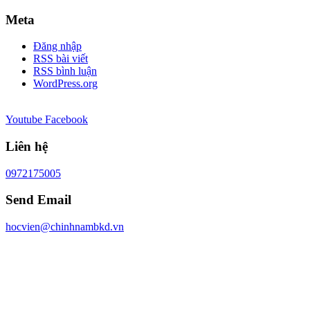
Meta
Đăng nhập
RSS bài viết
RSS bình luận
WordPress.org
Youtube
Facebook
Liên hệ
0972175005
Send Email
hocvien@chinhnambkd.vn