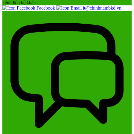
kênh liên hệ khác
Facebook
it@chinhnambkd.vn