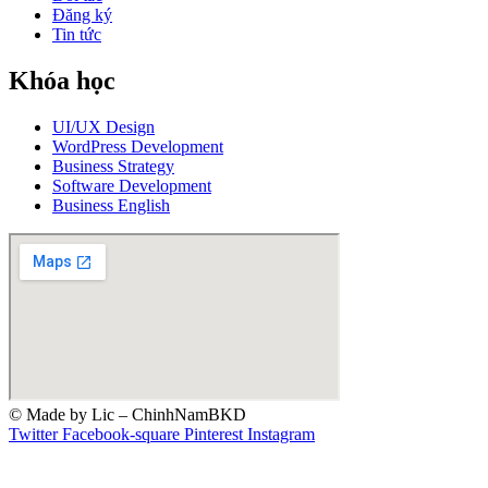
Đăng ký
Tin tức
Khóa học
UI/UX Design
WordPress Development
Business Strategy
Software Development
Business English
© Made by Lic – ChinhNamBKD
Twitter
Facebook-square
Pinterest
Instagram