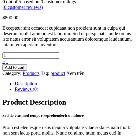
0
out of
5
based on
0
customer ratings
(
0
customer reviews)
$
800.00
Excepteur sint occaecat cupidatat non proident sunt in culpa qui
deserunt mollit anim id est laborum. Sed ut perspiciatis unde omnis
iste natus error sit voluptatem accusantium doloremque laudantium,
totam rem aperiam inventore.
+
-
Add to cart
Category:
Products
Tag:
product
Xem trên:
Description
Reviews (0)
Product Description
Sed do eiusmod tempor reprehenderit ut labore
Proin est elentesque risus magna vulputate vitae sodales uam morbi
non sem lacus porta mollis. Nunc condime ntum metus eud In