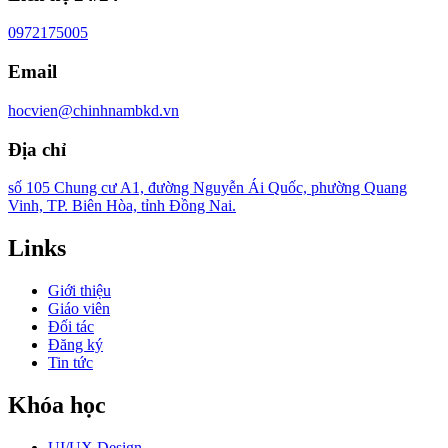
0972175005
Email
hocvien@chinhnambkd.vn
Địa chỉ
số 105 Chung cư A1, đường Nguyễn Ái Quốc, phường Quang
Vinh, TP. Biên Hòa, tỉnh Đồng Nai.
Links
Giới thiệu
Giáo viên
Đối tác
Đăng ký
Tin tức
Khóa học
UI/UX Design