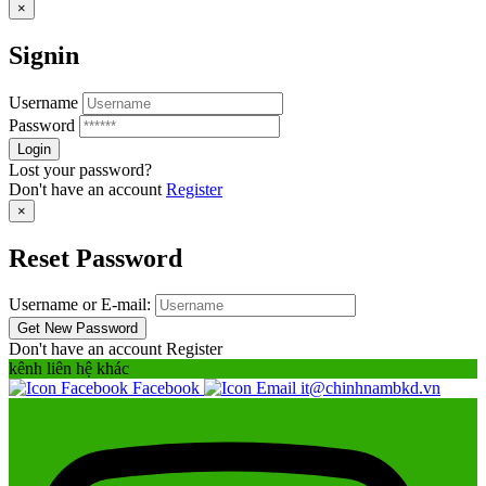
×
Signin
Username
Password
Lost your password?
Don't have an account
Register
×
Reset Password
Username or E-mail:
Don't have an account
Register
kênh liên hệ khác
Facebook
it@chinhnambkd.vn