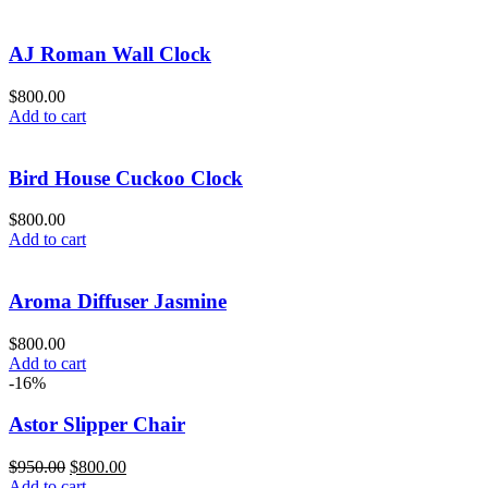
AJ Roman Wall Clock
$
800.00
Add to cart
Bird House Cuckoo Clock
$
800.00
Add to cart
Aroma Diffuser Jasmine
$
800.00
Add to cart
-16%
Astor Slipper Chair
Original
Current
$
950.00
$
800.00
price
price
Add to cart