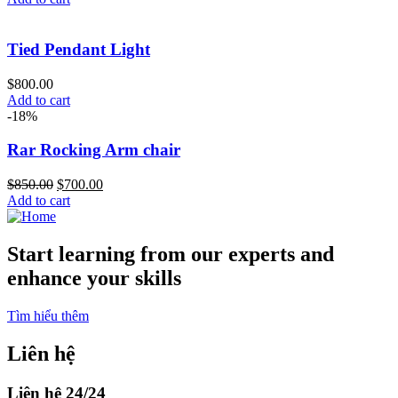
was:
is:
$950.00.
$800.00.
Tied Pendant Light
$
800.00
Add to cart
-18%
Rar Rocking Arm chair
Original
Current
$
850.00
$
700.00
price
price
Add to cart
was:
is:
$850.00.
$700.00.
Start learning from our experts and
enhance your skills
Tìm hiểu thêm
Liên hệ
Liên hệ 24/24