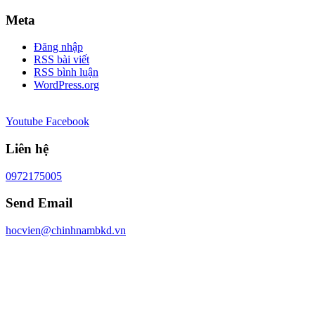
Meta
Đăng nhập
RSS bài viết
RSS bình luận
WordPress.org
Youtube
Facebook
Liên hệ
0972175005
Send Email
hocvien@chinhnambkd.vn