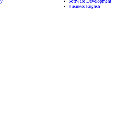
ký
Software Development
Business English