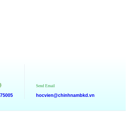
ệ
Send Email
75005
hocvien@chinhnambkd.vn