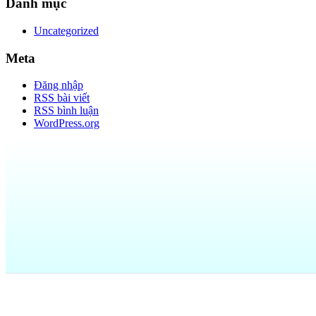
Danh mục
Uncategorized
Meta
Đăng nhập
RSS bài viết
RSS bình luận
WordPress.org