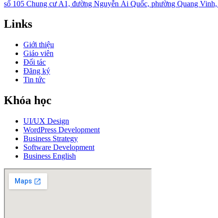
số 105 Chung cư A1, đường Nguyễn Ái Quốc, phường Quang Vinh, T
Links
Giới thiệu
Giáo viên
Đối tác
Đăng ký
Tin tức
Khóa học
UI/UX Design
WordPress Development
Business Strategy
Software Development
Business English