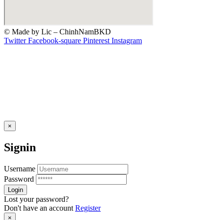
© Made by Lic – ChinhNamBKD
Twitter
Facebook-square
Pinterest
Instagram
×
Signin
Username
Password
Lost your password?
Don't have an account
Register
×