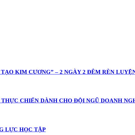
TẠO KIM CƯƠNG” – 2 NGÀY 2 ĐÊM RÈN LUYỆN
 THỰC CHIẾN DÀNH CHO ĐỘI NGŨ DOANH NGH
G LỰC HỌC TẬP