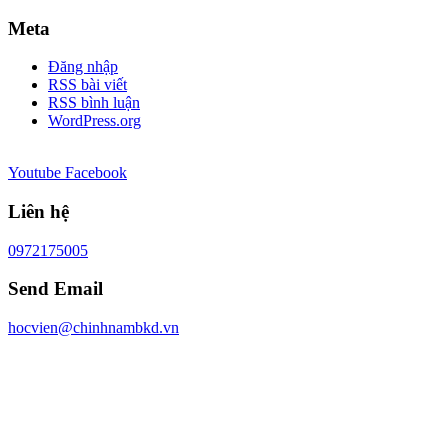
Meta
Đăng nhập
RSS bài viết
RSS bình luận
WordPress.org
Youtube
Facebook
Liên hệ
0972175005
Send Email
hocvien@chinhnambkd.vn