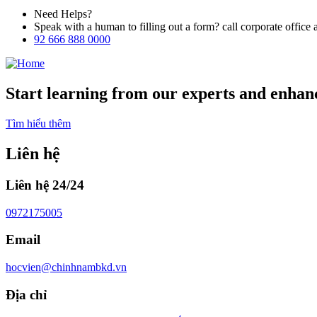
Need Helps?
Speak with a human to filling out a form? call corporate offi
92 666 888 0000
Start learning from our experts and enhanc
Tìm hiểu thêm
Liên hệ
Liên hệ 24/24
0972175005
Email
hocvien@chinhnambkd.vn
Địa chỉ