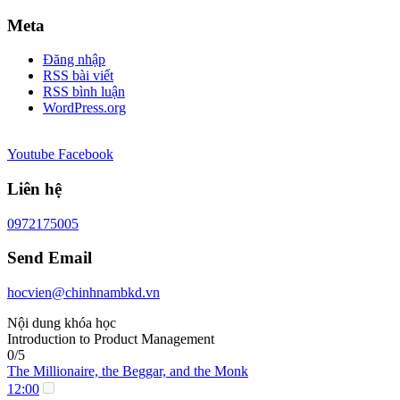
Meta
Đăng nhập
RSS bài viết
RSS bình luận
WordPress.org
Youtube
Facebook
Liên hệ
0972175005
Send Email
hocvien@chinhnambkd.vn
Nội dung khóa học
Introduction to Product Management
0/5
The Millionaire, the Beggar, and the Monk
12:00