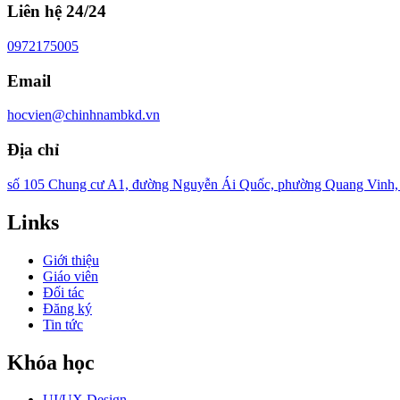
Liên hệ 24/24
0972175005
Email
hocvien@chinhnambkd.vn
Địa chỉ
số 105 Chung cư A1, đường Nguyễn Ái Quốc, phường Quang Vinh, T
Links
Giới thiệu
Giáo viên
Đối tác
Đăng ký
Tin tức
Khóa học
UI/UX Design