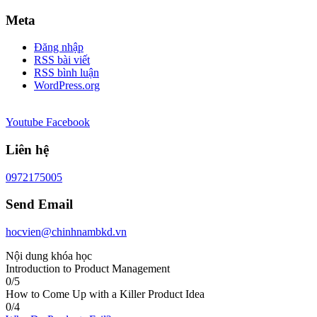
Meta
Đăng nhập
RSS bài viết
RSS bình luận
WordPress.org
Youtube
Facebook
Liên hệ
0972175005
Send Email
hocvien@chinhnambkd.vn
Nội dung khóa học
Introduction to Product Management
0/5
How to Come Up with a Killer Product Idea
0/4