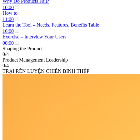
Why Do Products Fail?
10:00
How to
11:00
Learn the Tool – Needs, Features, Benefits Table
16:00
Exercise – Interview Your Users
00:00
Shaping the Product
0/4
Product Management Leadership
0/4
TRẠI RÈN LUYỆN CHIẾN BINH THÉP