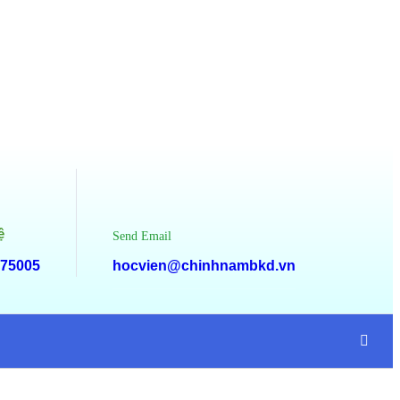
ệ
Send Email
75005
hocvien@chinhnambkd.vn