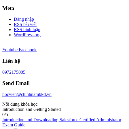
Meta
Đăng nhập
RSS bài viết
RSS bình luận
WordPress.org
Youtube
Facebook
Liên hệ
0972175005
Send Email
hocvien@chinhnambkd.vn
Nội dung khóa học
Introduction and Getting Started
0/5
Introduction and Downloading Salesforce Certified Administrator
Exam Guide